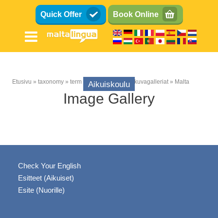
Hyppää
Quick Offer
Book Online
pääsisältöön
Etusivu
taxonomy
term
Aikuiskoulun valokuvagalleriat
Malta
Aikuiskoulu
Murupolku
Image Gallery
Check Your English
Esitteet (Aikuiset)
Esite (Nuorille)