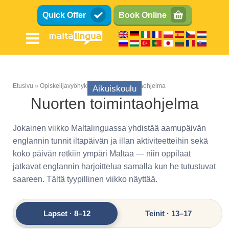
Hyppää
Quick Offer
Book Online
pääsisältöön
Etusivu
Opiskelijavyöhyke
Nuorten toimintaohjelma
Aikuiskoulu
Murupolku
Nuorten toimintaohjelma
Jokainen viikko Maltalinguassa yhdistää aamupäivän
englannin tunnit iltapäivän ja illan aktiviteetteihin sekä
koko päivän retkiin ympäri Maltaa — niin oppilaat
jatkavat englannin harjoittelua samalla kun he tutustuvat
saareen. Tältä tyypillinen viikko näyttää.
Lapset · 8–12
Teinit · 13–17