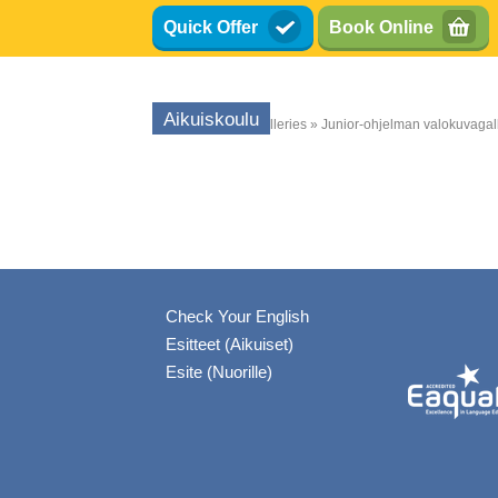
Hyppää
Quick Offer
Book Online
pääsisältöön
Aikuiskoulu
Etusivu
school galleries
Junior-ohjelman valokuvagall
Murupolku
Check Your English
Esitteet (Aikuiset)
Esite (Nuorille)