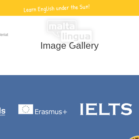
Learn English under the Sun!
eriat
Image Gallery